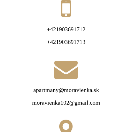
+421903691712
+421903691713
apartmany@moravienka.sk
moravienka102@gmail.com