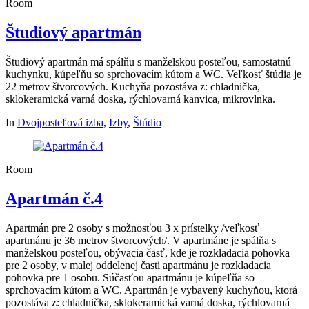
Room
Študiový apartmán
Študiový apartmán má spálňu s manželskou posteľou, samostatnú
kuchynku, kúpeľňu so sprchovacím kútom a WC. Veľkosť štúdia je
22 metrov štvorcových. Kuchyňa pozostáva z: chladnička,
sklokeramická varná doska, rýchlovarná kanvica, mikrovlnka.
In
Dvojposteľová izba
,
Izby
,
Štúdio
Room
Apartmán č.4
Apartmán pre 2 osoby s možnosťou 3 x prístelky /veľkosť
apartmánu je 36 metrov štvorcových/. V apartmáne je spálňa s
manželskou posteľou, obývacia časť, kde je rozkladacia pohovka
pre 2 osoby, v malej oddelenej časti apartmánu je rozkladacia
pohovka pre 1 osobu. Súčasťou apartmánu je kúpeľňa so
sprchovacím kútom a WC. Apartmán je vybavený kuchyňou, ktorá
pozostáva z: chladnička, sklokeramická varná doska, rýchlovarná