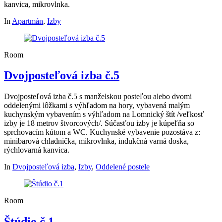
kanvica, mikrovlnka.
In
Apartmán
,
Izby
Room
Dvojposteľová izba č.5
Dvojposteľová izba č.5 s manželskou posteľou alebo dvomi
oddelenými lôžkami s výhľadom na hory, vybavená malým
kuchynským vybavením s výhľadom na Lomnický štít /veľkosť
izby je 18 metrov štvorcových/. Súčasťou izby je kúpeľňa so
sprchovacím kútom a WC. Kuchynské vybavenie pozostáva z:
minibarová chladnička, mikrovlnka, indukčná varná doska,
rýchlovarná kanvica.
In
Dvojposteľová izba
,
Izby
,
Oddelené postele
Room
Štúdio č.1